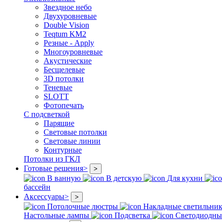
Звездное небо
Двухуровневые
Double Vision
Teqtum KM2
Резные - Apply
Многоуровневые
Акустические
Бесщелевые
3D потолки
Теневые
SLOTT
Фотопечать
С подсветкой
Парящие
Световые потолки
Световые линии
Контурные
Потолки из ГКЛ
Готовые решения
>
>
В ванную
В детскую
Для кухни
бассейн
Аксессуары
>
>
Потолочные люстры
Накладные светильни
Настольные лампы
Подсветка
Светодиодны