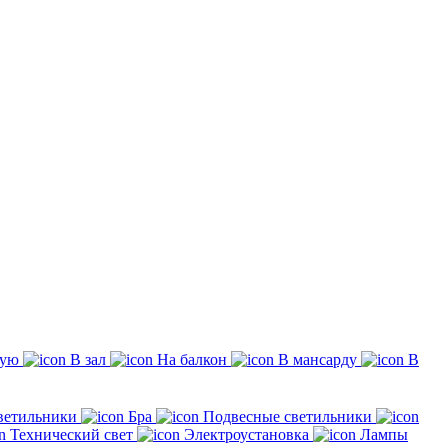
жую
В зал
На балкон
В мансарду
В
ветильники
Бра
Подвесные светильники
Технический свет
Электроустановка
Лампы