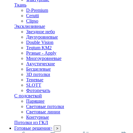
Ткань
D-Premium
Cerutti
Clipso
Эксклюзивные
Звездное небо
Двухуровневые
Double Vision
Teqtum KM2
Резные - Apply
Многоуровневые
Акустические
Бесщелевые
3D потолки
Теневые
SLOTT
Фотопечать
С подсветкой
Парящие
Световые потолки
Световые линии
Контурные
Потолки из ГКЛ
Готовые решения
>
>