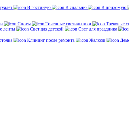
туалет
В гостиную
В спальню
В прихожую
ки
Споты
Точечные светильники
Трековые с
е ленты
Свет для детской
Свет для праздника
отолка
Клининг после ремонта
Жалюзи
Дем