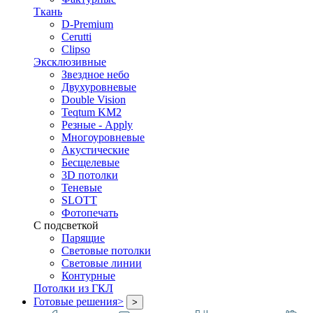
Ткань
D-Premium
Cerutti
Clipso
Эксклюзивные
Звездное небо
Двухуровневые
Double Vision
Teqtum KM2
Резные - Apply
Многоуровневые
Акустические
Бесщелевые
3D потолки
Теневые
SLOTT
Фотопечать
С подсветкой
Парящие
Световые потолки
Световые линии
Контурные
Потолки из ГКЛ
Готовые решения
>
>