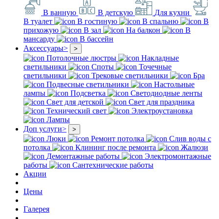
В ванную
В детскую
Для кухни
В туалет
В гостиную
В спальню
В
прихожую
В зал
На балкон
В
мансарду
В бассейн
Аксессуары
>
>
Потолочные люстры
Накладные
светильники
Споты
Точечные
светильники
Трековые светильники
Бра
Подвесные светильники
Настольные
лампы
Подсветка
Светодиодные ленты
Свет для детской
Свет для праздника
Технический свет
Электроустановка
Лампы
Доп услуги
>
>
Люки
Ремонт потолка
Слив воды с
потолка
Клининг после ремонта
Жалюзи
Демонтажные работы
Электромонтажные
работы
Сантехнические работы
Акции
Цены
Галерея