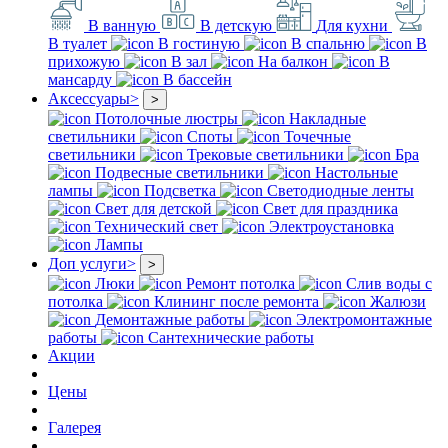
В ванную
В детскую
Для кухни
В туалет
В гостиную
В спальню
В
прихожую
В зал
На балкон
В
мансарду
В бассейн
Аксессуары
>
>
Потолочные люстры
Накладные
светильники
Споты
Точечные
светильники
Трековые светильники
Бра
Подвесные светильники
Настольные
лампы
Подсветка
Светодиодные ленты
Свет для детской
Свет для праздника
Технический свет
Электроустановка
Лампы
Доп услуги
>
>
Люки
Ремонт потолка
Слив воды с
потолка
Клининг после ремонта
Жалюзи
Демонтажные работы
Электромонтажные
работы
Сантехнические работы
Акции
Цены
Галерея