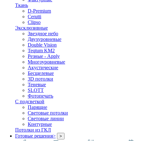
Ткань
D-Premium
Cerutti
Clipso
Эксклюзивные
Звездное небо
Двухуровневые
Double Vision
Teqtum KM2
Резные - Apply
Многоуровневые
Акустические
Бесщелевые
3D потолки
Теневые
SLOTT
Фотопечать
С подсветкой
Парящие
Световые потолки
Световые линии
Контурные
Потолки из ГКЛ
Готовые решения
>
>