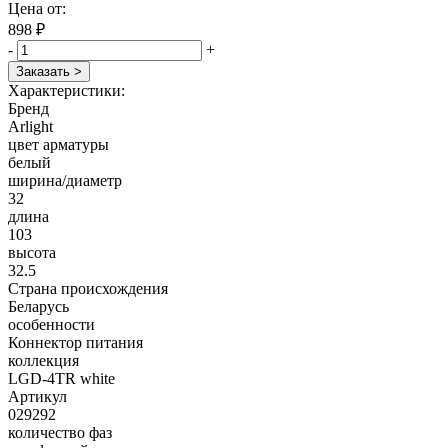
Цена от:
898 ₽
-
+
Заказать >
Характеристики:
Бренд
Arlight
цвет арматуры
белый
ширина/диаметр
32
длина
103
высота
32.5
Страна происхождения
Беларусь
особенности
Коннектор питания
коллекция
LGD-4TR white
Артикул
029292
количество фаз