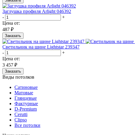
Заказать
Заглушка профиля Arlight 046392
-
+
Цена от:
487 ₽
Заказать
Светильник на шине Lightstar 239347
-
+
Цена от:
3 457 ₽
Заказать
Виды потолков
Сатиновые
Матовые
Глянцевые
Фактурные
D-Premium
Cerutti
Clipso
Все потолки