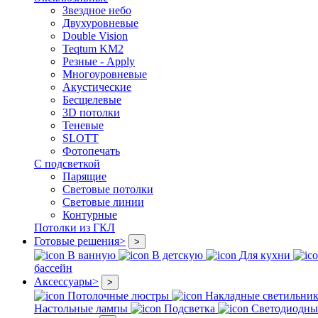
Звездное небо
Двухуровневые
Double Vision
Teqtum KM2
Резные - Apply
Многоуровневые
Акустические
Бесщелевые
3D потолки
Теневые
SLOTT
Фотопечать
С подсветкой
Парящие
Световые потолки
Световые линии
Контурные
Потолки из ГКЛ
Готовые решения
>
>
В ванную
В детскую
Для кухни
бассейн
Аксессуары
>
>
Потолочные люстры
Накладные светильни
Настольные лампы
Подсветка
Светодиодны