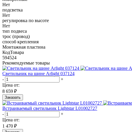
Нет
подсветка
Нет
регулировка по высоте
Нет
тип подвеса
трос (провод)
способ крепления
Монтажная пластина
КодТовара
594524
Рекомендуемые товары
Светильник на шине Arlight 037124
-
+
Цена от:
8 659 ₽
Заказать
Встраиваемый светильник Lightstar L01002727
-
+
Цена от:
1 470 ₽