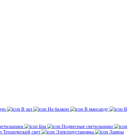
жую
В зал
На балкон
В мансарду
В
ветильники
Бра
Подвесные светильники
Технический свет
Электроустановка
Лампы