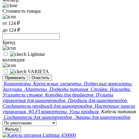
Стоимость товара
от
124
₽
до
124
₽
Бренд
Lightstar
коллекция
VARIETA
Применить
Очистить
Коннекторы
Крепежные элементы
Подвесные комплекты
Заглушки
Адаптеры
Подводы питания
Стойки
Накладки
Усилители стыков
Коробки для драйверов
Пульты
управления для шинопроводов
Профили для шинопроводов
Соединители профилей для шинопроводов
Настенные панели
управления
WI-FI конвертеры
Углы профиля
Кабели питания
Соединители для шинопроводов
Экраны для шинопроводов
Фильтр