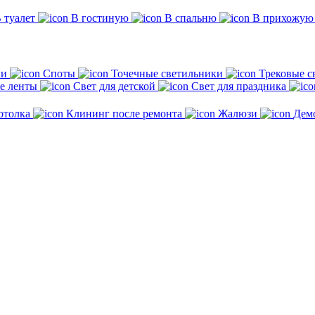
 туалет
В гостиную
В спальню
В прихожую
ки
Споты
Точечные светильники
Трековые с
е ленты
Свет для детской
Свет для праздника
отолка
Клининг после ремонта
Жалюзи
Дем