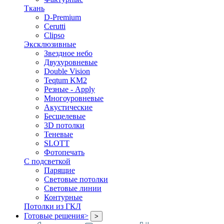
Ткань
D-Premium
Cerutti
Clipso
Эксклюзивные
Звездное небо
Двухуровневые
Double Vision
Teqtum KM2
Резные - Apply
Многоуровневые
Акустические
Бесщелевые
3D потолки
Теневые
SLOTT
Фотопечать
С подсветкой
Парящие
Световые потолки
Световые линии
Контурные
Потолки из ГКЛ
Готовые решения
>
>