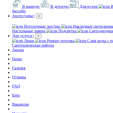
В ванную
В детскую
Для кухни
В
бассейн
Аксессуары
>
>
Потолочные люстры
Накладные светильни
Настольные лампы
Подсветка
Светодиодны
Доп услуги
>
>
Люки
Ремонт потолка
Слив воды с п
Сантехнические работы
Акции
Цены
Галерея
Отзывы
FAQ
Блог
Вакансии